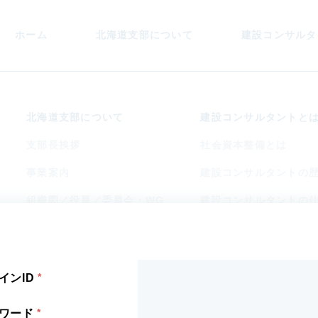
ホーム
北海道支部
について
建設コンサル
タ
北海道支部
について
建設コンサル
タントと
支部長挨拶
社会資本整備とは
事業案内
建設コンサルタントの
組織図／役員／委員会・WG
建設コンサルタントの
会員企業
アクセス
インID
ワード