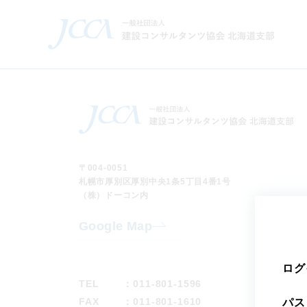
〒004-0051
札幌市厚別区厚別中央1条5丁目4番1号
（株）ドーコン内
Google Map
ログ
TEL
：011-801-1596
FAX
：011-801-1610
パス