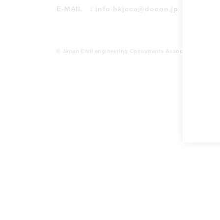
E-MAIL
：info-hkjcca@docon.jp
© Japan Civil engineering Consultants Association Hokka