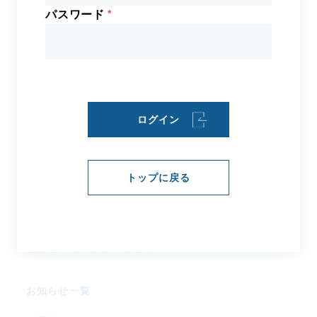
パスワード
事業案内
組織図／役員／委員会・WG
会員企業
アクセス
ログイン
建設コンサル
タントとは
トップに戻る
社会資本整備とは
建設コンサルタントの歴史
建設コンサルタントの仕事
お知らせ一覧