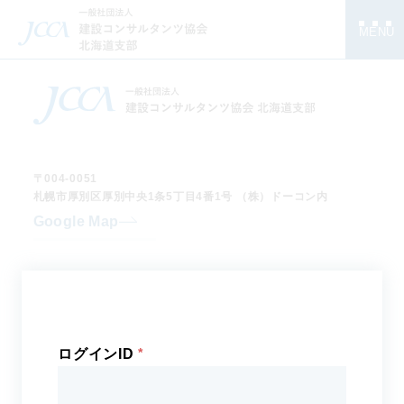
MENU
〒004-0051
札幌市厚別区厚別中央1条5丁目4番1号
（株）ドーコン内
Google Map
TEL
：011-801-1596
FAX
：011-801-1610
E-MAIL
：info-hkjcca@docon.jp
北海道支部
ログインID
について
支部長挨拶