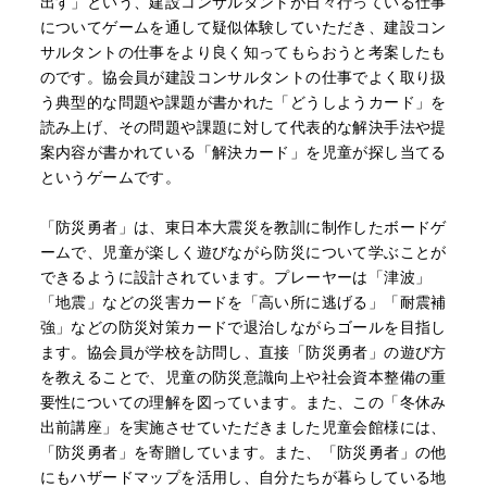
出す」という、建設コンサルタントが日々行っている仕事
についてゲームを通して疑似体験していただき、建設コン
サルタントの仕事をより良く知ってもらおうと考案したも
のです。協会員が建設コンサルタントの仕事でよく取り扱
う典型的な問題や課題が書かれた「どうしようカード」を
読み上げ、その問題や課題に対して代表的な解決手法や提
案内容が書かれている「解決カード」を児童が探し当てる
というゲームです。
「防災勇者」は、東日本大震災を教訓に制作したボードゲ
ームで、児童が楽しく遊びながら防災について学ぶことが
できるように設計されています。プレーヤーは「津波」
「地震」などの災害カードを「高い所に逃げる」「耐震補
強」などの防災対策カードで退治しながらゴールを目指し
ます。協会員が学校を訪問し、直接「防災勇者」の遊び方
を教えることで、児童の防災意識向上や社会資本整備の重
要性についての理解を図っています。また、この「冬休み
出前講座」を実施させていただきました児童会館様には、
「防災勇者」を寄贈しています。また、「防災勇者」の他
にもハザードマップを活用し、自分たちが暮らしている地