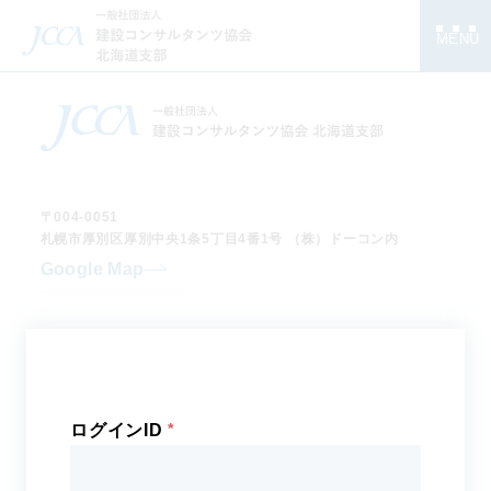
MENU
〒004-0051
札幌市厚別区厚別中央1条5丁目4番1号
（株）ドーコン内
Google Map
TEL
：011-801-1596
FAX
：011-801-1610
E-MAIL
：info-hkjcca@docon.jp
北海道支部
ログインID
について
支部長挨拶