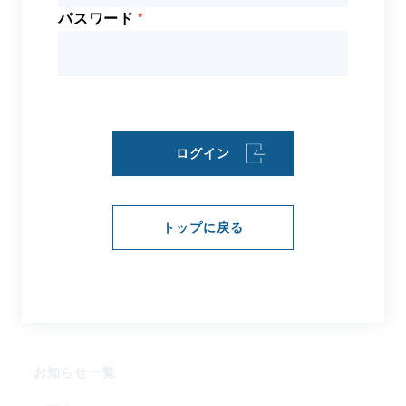
パスワード
事業案内
組織図／役員／委員会・WG
会員企業
アクセス
ログイン
建設コンサル
タントとは
トップに戻る
社会資本整備とは
建設コンサルタントの歴史
建設コンサルタントの仕事
お知らせ一覧