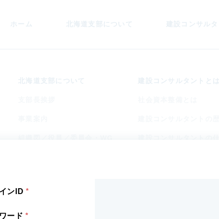
ホーム
北海道支部
について
建設コンサル
タ
北海道支部
について
建設コンサル
タントと
支部長挨拶
社会資本整備とは
事業案内
建設コンサルタントの
組織図／役員／委員会・WG
建設コンサルタントの
会員企業
アクセス
インID
ワード