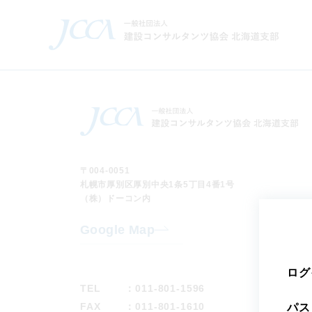
〒004-0051
札幌市厚別区厚別中央1条5丁目4番1号
（株）ドーコン内
Google Map
ログ
TEL
：011-801-1596
FAX
：011-801-1610
パス