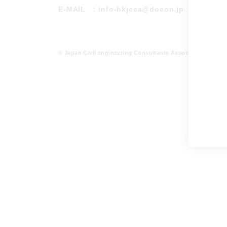
E-MAIL
：info-hkjcca@docon.jp
© Japan Civil engineering Consultants Association Hokka